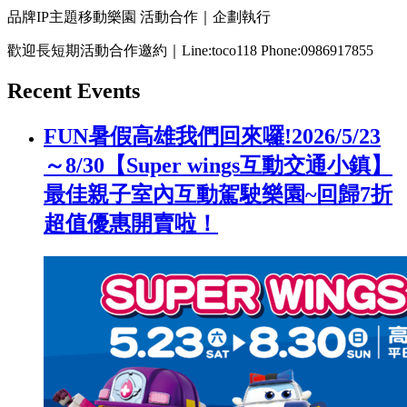
品牌IP主題移動樂園 活動合作｜企劃執行
歡迎長短期活動合作邀約｜Line:toco118 Phone:0986917855
Recent Events
FUN暑假高雄我們回來囉!2026/5/23
～8/30【Super wings互動交通小鎮】
最佳親子室內互動駕駛樂園~回歸7折
超值優惠開賣啦！